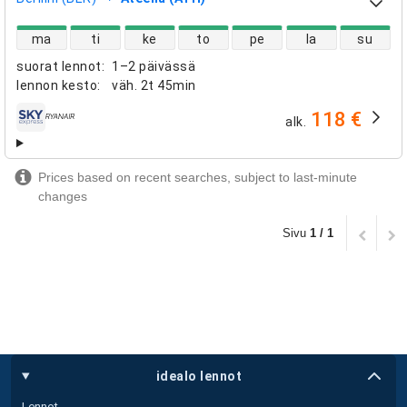
suorien lentojen saatavuus
ma
ti
ke
to
pe
la
su
suorat lennot
:
1–2 päivässä
lennon kesto
:
väh.
2t 45min
118 €
alk.
lentoyhtiöt
Prices based on recent searches, subject to last-minute
changes
Sivu
1 / 1
idealo lennot
Lennot