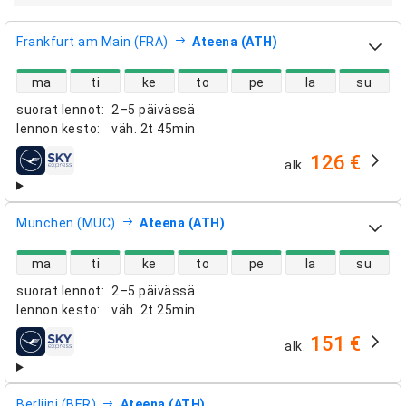
Frankfurt am Main (FRA)
Ateena (ATH)
suorien lentojen saatavuus
ma
ti
ke
to
pe
la
su
suorat lennot
:
2–5 päivässä
lennon kesto
:
väh.
2t 45min
126 €
alk.
lentoyhtiöt
München (MUC)
Ateena (ATH)
suorien lentojen saatavuus
ma
ti
ke
to
pe
la
su
suorat lennot
:
2–5 päivässä
lennon kesto
:
väh.
2t 25min
151 €
alk.
lentoyhtiöt
Berliini (BER)
Ateena (ATH)