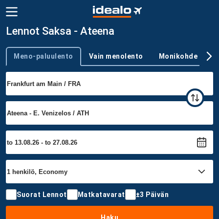
Lennot Saksa - Ateena
Meno-paluulento
Vain menolento
Monikohde
Trip type
Suorat Lennot
Matkatavarat
±3 Päivän
Haku