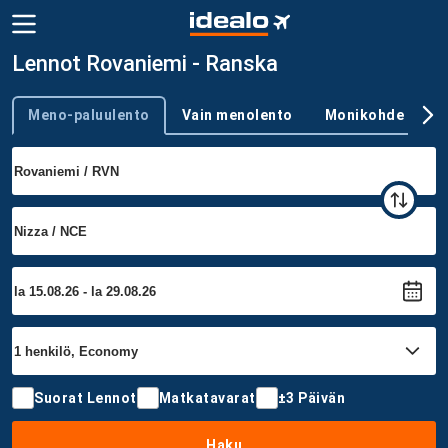
Lennot Rovaniemi - Ranska
Meno-paluulento
Vain menolento
Monikohde
Trip type
Suorat Lennot
Matkatavarat
±3 Päivän
Haku