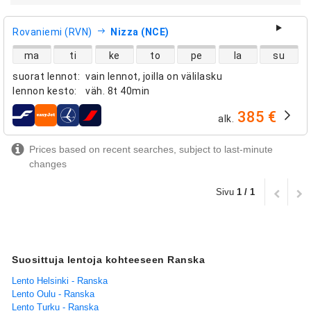
Rovaniemi (RVN)
Nizza (NCE)
suorien lentojen saatavuus
ma
ti
ke
to
pe
la
su
suorat lennot
:
vain lennot, joilla on välilasku
lennon kesto
:
väh.
8t 40min
385 €
alk.
lentoyhtiöt
Prices based on recent searches, subject to last-minute
changes
Sivu
1 / 1
Suosittuja lentoja kohteeseen Ranska
Lento Helsinki - Ranska
Lento Oulu - Ranska
Lento Turku - Ranska