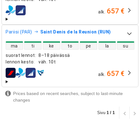
657 €
alk.
lentoyhtiöt
Pariisi (PAR)
Saint Denis de la Reunion (RUN)
suorien lentojen saatavuus
ma
ti
ke
to
pe
la
su
suorat lennot
:
8–18 päivässä
lennon kesto
:
väh.
10t
657 €
alk.
lentoyhtiöt
Prices based on recent searches, subject to last-minute
changes
Sivu
1 / 1