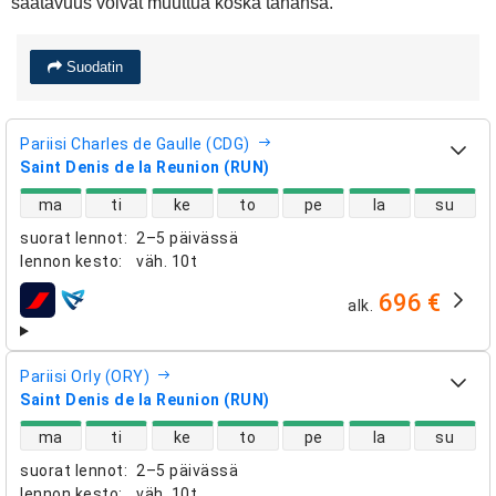
saatavuus voivat muuttua koska tahansa.
Suodatin
Pariisi Charles de Gaulle (CDG)
Saint Denis de la Reunion (RUN)
suorien lentojen saatavuus
ma
ti
ke
to
pe
la
su
suorat lennot
:
2–5 päivässä
lennon kesto
:
väh.
10t
696 €
alk.
lentoyhtiöt
Pariisi Orly (ORY)
Saint Denis de la Reunion (RUN)
suorien lentojen saatavuus
ma
ti
ke
to
pe
la
su
suorat lennot
:
2–5 päivässä
lennon kesto
:
väh.
10t