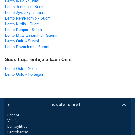
Lento Ivalo - Suomi
Lento Joensuu - Suomi
Lento Jyväskylä - Suomi
Lento Kemi-Tornio - Suomi
Lento Kittilä - Suomi
Lento Kuopio - Suomi
Lento Maarianhamina - Suomi
Lento Oulu - Suomi
Lento Rovaniemi - Suomi
Suosittuja lentoja alkaen Oslo
Lento Oslo - Norja
Lento Oslo - Portugali
idealo lennot
Lennot
Vinkit
Lentoyhtiöt
Lentokentät