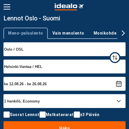
Lennot Oslo - Suomi
Meno-paluulento
Vain menolento
Monikohde
Trip type
Suorat Lennot
Matkatavarat
±3 Päivän
Haku