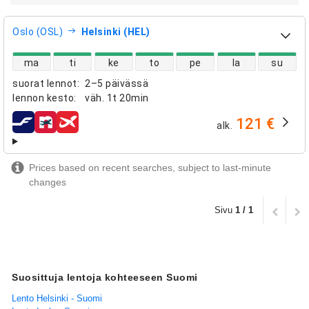
Oslo (OSL)
Helsinki (HEL)
suorien lentojen saatavuus
ma
ti
ke
to
pe
la
su
suorat lennot
:
2–5 päivässä
lennon kesto
:
väh.
1t 20min
121 €
alk.
lentoyhtiöt
Prices based on recent searches, subject to last-minute
changes
Sivu
1 / 1
Suosittuja lentoja kohteeseen Suomi
Lento Helsinki - Suomi