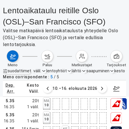
Lentoaikataulu reitille Oslo
(OSL)–San Francisco (SFO)
Valitse matkapäivä lentoaikataulusta yhteydelle Oslo
(OSL)–San Francisco (SFO) ja vertaile edullisia
lentotarjouksia.
meno
paluu
matkustajat
tarjoukset
suodattimet
välil.
lentoyhtiöt
lähtö
saapuminen
kesto
Aktiiviset suodattimet
ei mitään
Meno corrispondente
5
/
5
dep.
kesto
. elokuuta 2026
10.–16. elokuuta 2026
17.–2
arr.
välil.
5.35
20t
MA
10
16.35
1
välil.
5.35
20t
MA
10
16.35
1
välil.
6.35
15t 5min
KE