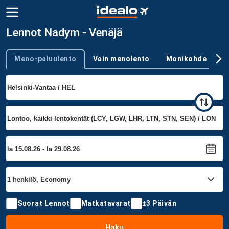
Lennot Nadym - Venäjä
Meno-paluulento
Vain menolento
Monikohde
Trip type
Suorat Lennot
Matkatavarat
±3 Päivän
Haku