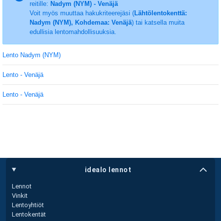
reitille:
Nadym (NYM) - Venäjä
Voit myös muuttaa hakukriteerejäsi (
Lähtölentokenttä:
Nadym (NYM), Kohdemaa: Venäjä
) tai katsella muita
edullisia lentomahdollisuuksia.
Lento Nadym (NYM)
Lento - Venäjä
Lento - Venäjä
idealo lennot
Lennot
Vinkit
Lentoyhtiöt
Lentokentät