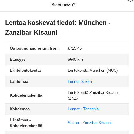
Kisauniaan?
Lentoa koskevat tiedot: München -
Zanzibar-Kisauni
Outbound and return from
€725.45
Etäisyys
6640 km
Lähtölentokenttä
Lentokenttä München
(MUC)
Lähtömaa
Lennot Saksa
Lentokenttä Zanzibar-Kisauni
Kohdelentokenttä
(ZNZ)
Kohdemaa
Lennot - Tansania
Lähtömaa -
Saksa - Zanzibar-Kisauni
Kohdelentokenttä