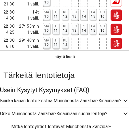
10
21.30
1
välil.
22.30
14t
MA
TI
KE
TO
PE
LA
SU
10
11
12
13
14
15
16
14.30
1
välil.
22.30
27t 55min
MA
TI
KE
TO
PE
LA
SU
10
11
12
13
14
15
16
4.25
1
välil.
22.30
29t 40min
MA
TI
KE
10
11
12
6.10
1
välil.
näytä lisää
Tärkeitä lentotietoja
Usein Kysytyt Kysymykset
(FAQ)
Kuinka kauan lento kestää Münchensta Zanzibar-Kisauniaan?
Onko Münchensta Zanzibar-Kisauniaan suoria lentoja?
Mitkä lentoyhtiöt lentävät Münchensta Zanzibar-