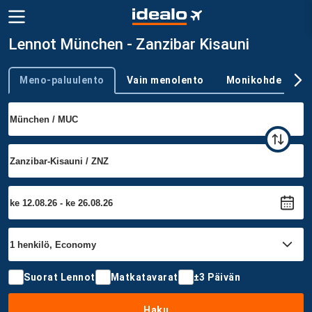
Lennot München - Zanzibar Kisauni
Meno-paluulento
Vain menolento
Monikohde
Trip type
Suorat Lennot
Matkatavarat
±3 Päivän
Haku