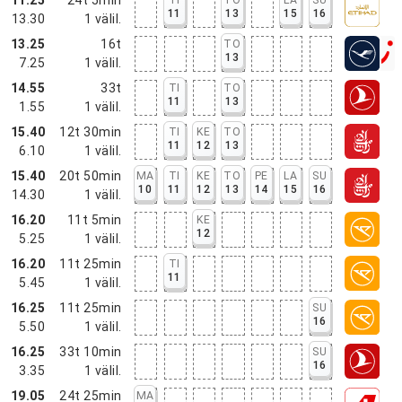
11
13
15
16
13.30
1
välil.
13.25
16t
TO
13
7.25
1
välil.
14.55
33t
TI
TO
11
13
1.55
1
välil.
15.40
12t 30min
TI
KE
TO
11
12
13
6.10
1
välil.
15.40
20t 50min
MA
TI
KE
TO
PE
LA
SU
10
11
12
13
14
15
16
14.30
1
välil.
16.20
11t 5min
KE
12
5.25
1
välil.
16.20
11t 25min
TI
11
5.45
1
välil.
16.25
11t 25min
SU
16
5.50
1
välil.
16.25
33t 10min
SU
16
3.35
1
välil.
19.05
24t 25min
MA