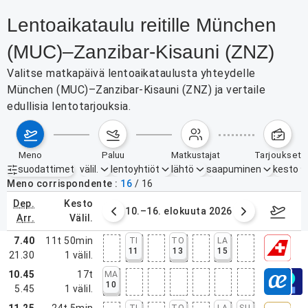
Lentoaikataulu reitille München
(MUC)–Zanzibar-Kisauni (ZNZ)
Valitse matkapäivä lentoaikataulusta yhteydelle
München (MUC)–Zanzibar-Kisauni (ZNZ) ja vertaile
edullisia lentotarjouksia.
meno
paluu
matkustajat
tarjoukset
suodattimet
välil.
lentoyhtiöt
lähtö
saapuminen
kesto
Aktiiviset suodattimet
ei mitään
Meno corrispondente
16
/
16
dep.
kesto
. elokuuta 2026
10.–16. elokuuta 2026
17.–2
arr.
välil.
7.40
11t 50min
TI
TO
LA
11
13
15
21.30
1
välil.
10.45
17t
MA
10
5.45
1
välil.
11.25
24t 5min
TI
TO
LA
SU