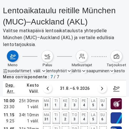
Lentoaikataulu reitille München
(MUC)–Auckland (AKL)
Valitse matkapäivä lentoaikataulusta yhteydelle
München (MUC)–Auckland (AKL) ja vertaile edullisia
lentotarjouksia.
meno
paluu
matkustajat
tarjoukset
suodattimet
välil.
lentoyhtiöt
lähtö
saapuminen
kesto
Aktiiviset suodattimet
ei mitään
Meno corrispondente
7
/
7
dep.
kesto
0. elokuuta 2026
31.8.–6.9.2026
7.–13
arr.
välil.
10.00
25t 30min
MA
TI
KE
TO
PE
LA
SU
31
1
2
3
4
5
6
23.30
1
välil.
11.15
34t 10min
MA
TI
KE
TO
PE
LA
SU
31
1
2
3
4
5
6
9.25
1
välil.
11.45
31t 25min
TI
TO
LA