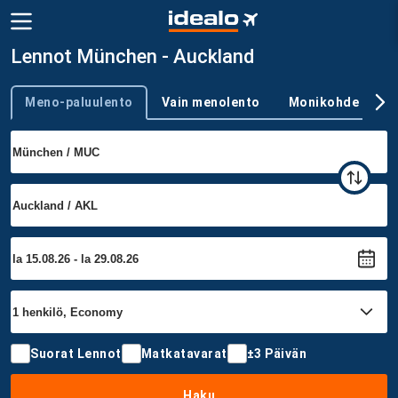
Lennot München - Auckland
Meno-paluulento
Vain menolento
Monikohde
Trip type
Suorat Lennot
Matkatavarat
±3 Päivän
Haku