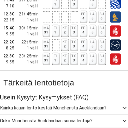
1
3
5
7.10
1
välil.
12.30
21t 45min
PE
LA
SU
4
5
6
22.15
1
välil.
15.40
30t 15min
MA
TI
KE
TO
PE
LA
SU
31
1
2
3
4
5
6
9.55
1
välil.
22.20
22t 5min
MA
KE
TO
PE
LA
SU
31
2
3
4
5
6
8.25
1
välil.
22.30
23t 25min
MA
TI
KE
TO
PE
LA
SU
31
1
2
3
4
5
6
9.55
1
välil.
Tärkeitä lentotietoja
Usein Kysytyt Kysymykset
(FAQ)
Kuinka kauan lento kestää Münchensta Aucklandaan?
Onko Münchensta Aucklandaan suoria lentoja?