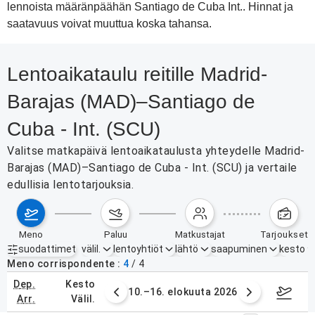
lennoista määränpäähän Santiago de Cuba Int.. Hinnat ja
saatavuus voivat muuttua koska tahansa.
Lentoaikataulu reitille Madrid-
Barajas (MAD)–Santiago de
Cuba - Int. (SCU)
Valitse matkapäivä lentoaikataulusta yhteydelle Madrid-
Barajas (MAD)–Santiago de Cuba - Int. (SCU) ja vertaile
edullisia lentotarjouksia.
meno
paluu
matkustajat
tarjoukset
suodattimet
välil.
lentoyhtiöt
lähtö
saapuminen
kesto
Aktiiviset suodattimet
ei mitään
Meno corrispondente
4
/
4
dep.
kesto
. elokuuta 2026
10.–16. elokuuta 2026
17.–2
arr.
välil.