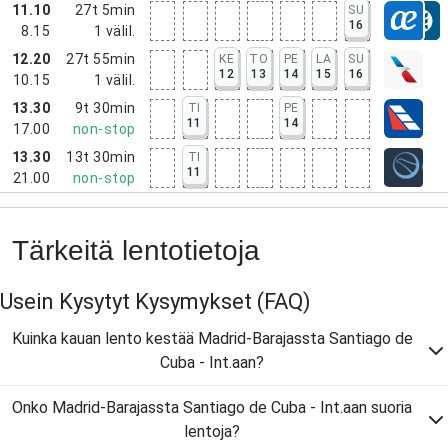
11.10
27t 5min
SU
16
8.15
1
välil.
12.20
27t 55min
KE
TO
PE
LA
SU
12
13
14
15
16
10.15
1
välil.
13.30
9t 30min
TI
PE
11
14
17.00
non-stop
13.30
13t 30min
TI
11
21.00
non-stop
Tärkeitä lentotietoja
Usein Kysytyt Kysymykset
(FAQ)
Kuinka kauan lento kestää Madrid-Barajassta Santiago de
Cuba - Int.aan?
Onko Madrid-Barajassta Santiago de Cuba - Int.aan suoria
lentoja?