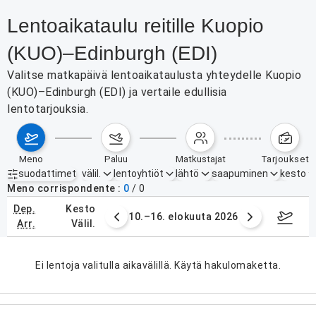
Lentoaikataulu reitille Kuopio
(KUO)–Edinburgh (EDI)
Valitse matkapäivä lentoaikataulusta yhteydelle Kuopio
(KUO)–Edinburgh (EDI) ja vertaile edullisia
lentotarjouksia.
meno
paluu
matkustajat
tarjoukset
suodattimet
välil.
lentoyhtiöt
lähtö
saapuminen
kesto
Aktiiviset suodattimet
ei mitään
Meno corrispondente
0
/
0
dep.
kesto
. elokuuta 2026
10.–16. elokuuta 2026
17.–2
arr.
välil.
Ei lentoja valitulla aikavälillä. Käytä hakulomaketta.