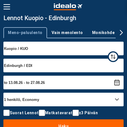
Lennot Kuopio - Edinburgh
Meno-paluulento
Vain menolento
Monikohde
Trip type
Suorat Lennot
Matkatavarat
±3 Päivän
Haku