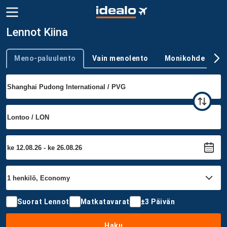
Lennot Kiina
Meno-paluulento
Vain menolento
Monikohde
Trip type
Suorat Lennot
Matkatavarat
±3 Päivän
Haku