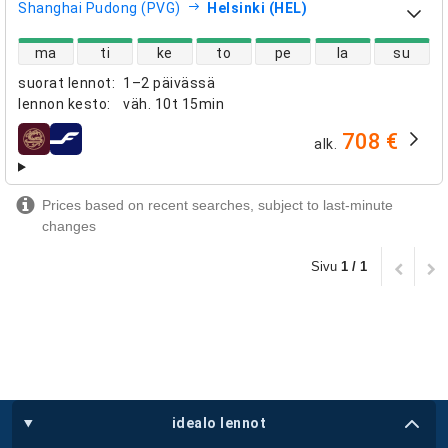
Shanghai Pudong (PVG)
Helsinki (HEL)
suorien lentojen saatavuus
ma
ti
ke
to
pe
la
su
suorat lennot
:
1–2 päivässä
lennon kesto
:
väh.
10t 15min
708 €
alk.
lentoyhtiöt
Prices based on recent searches, subject to last-minute
changes
Sivu
1 / 1
idealo lennot