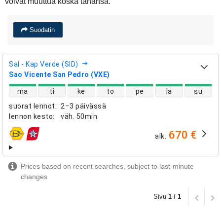
voivat muuttua koska tahansa.
Suodatin
Sal - Kap Verde (SID)
Sao Vicente San Pedro (VXE)
suorien lentojen saatavuus
ma
ti
ke
to
pe
la
su
suorat lennot
:
2–3 päivässä
lennon kesto
:
väh.
50min
670 €
alk.
lentoyhtiöt
Prices based on recent searches, subject to last-minute
changes
Sivu
1 / 1