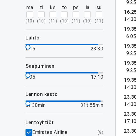
9.2
ma
ti
ke
to
pe
la
su
16.2
14.3
(
10
)
(
10
)
(
11
)
(
10
)
(
11
)
(
10
)
(
11
)
19.3
6.0
lähtö
19.3
2.15
23.30
9.2
19.3
saapuminen
9.2
6.05
17.10
19.3
14.3
lennon kesto
23.3
14.3
8t 30min
31t 55min
23.3
17.1
lentoyhtiöt
23.3
Emirates Airline
(
9
)