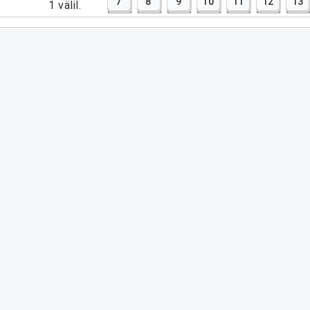
7
8
9
10
11
12
13
5
1
välil.