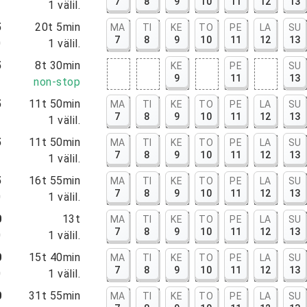
7
8
9
10
11
12
13
5
1
välil.
5
20t 5min
MA
TI
KE
TO
PE
LA
SU
7
8
9
10
11
12
13
0
1
välil.
5
8t 30min
KE
PE
SU
9
11
13
5
non-stop
5
11t 50min
MA
TI
KE
TO
PE
LA
SU
7
8
9
10
11
12
13
5
1
välil.
5
11t 50min
MA
TI
KE
TO
PE
LA
SU
7
8
9
10
11
12
13
5
1
välil.
5
16t 55min
MA
TI
KE
TO
PE
LA
SU
7
8
9
10
11
12
13
0
1
välil.
0
13t
MA
TI
KE
TO
PE
LA
SU
7
8
9
10
11
12
13
0
1
välil.
0
15t 40min
MA
TI
KE
TO
PE
LA
SU
7
8
9
10
11
12
13
0
1
välil.
0
31t 55min
MA
TI
KE
TO
PE
LA
SU