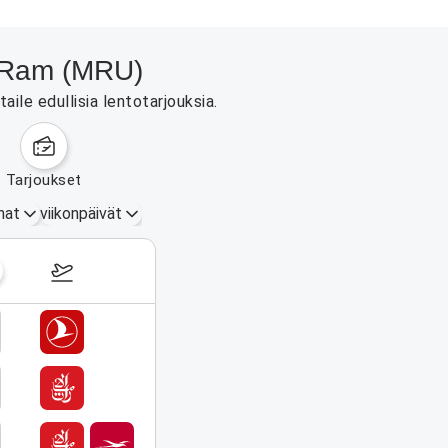
ur Ram (MRU)
le edullisia lentotarjouksia.
tarjoukset
mat
viikonpäivät
14.–20. syyskuuta 2026