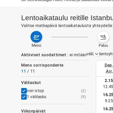
Lentoaikataulu reitille Ista
Valitse matkapäivä lentoaikataulusta yhteydelle 
meno
paluu
välil.
lentoyh
Aktiiviset suodattimet
ei mitään
Meno corrispondente
dep
31.8.–
11
/
11
arr
2.1
välilaskut
12.4
suodattimet
non-stop
(
2
)
16.2
1 välilasku
(
9
)
9.2
16.2
viikonpäivät