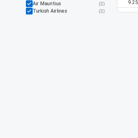
9.2
Air Mauritius
(
2
)
Turkish Airlines
(
2
)