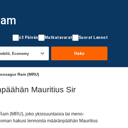
 Ram
±3 Päivän
Matkatavarat
Suorat Lennot
Haku
ewoosagur Ram (MRU)
npäähän Mauritius Sir
 Ram (MRU), joko yksisuuntaisia tai meno-
ttaa oman hakusi lennoista määränpäähän Mauritius