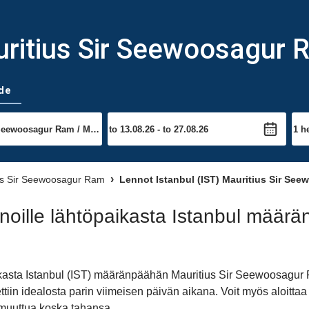
uritius Sir Seewoosagur
de
ius Sir Seewoosagur Ram
Lennot Istanbul (IST) Mauritius Sir Se
oille lähtöpaikasta Istanbul määrä
aikasta Istanbul (IST) määränpäähän Mauritius Sir Seewoosagur
ettiin idealosta parin viimeisen päivän aikana. Voit myös aloi
muuttua koska tahansa.