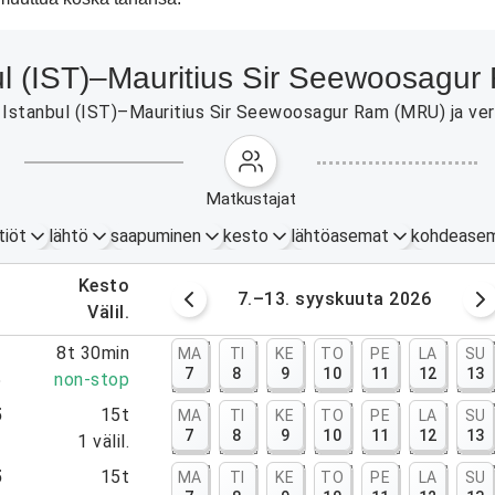
nbul (IST)–Mauritius Sir Seewoosag
Istanbul (IST)–Mauritius Sir Seewoosagur Ram (MRU) ja vertai
matkustajat
tiöt
lähtö
saapuminen
kesto
lähtöasemat
kohdease
.
kesto
6.9.2026
7.–13. syyskuuta 2026
.
välil.
5
8t 30min
MA
TI
KE
TO
PE
LA
SU
7
8
9
10
11
12
13
5
non-stop
5
15t
MA
TI
KE
TO
PE
LA
SU
7
8
9
10
11
12
13
5
1
välil.
5
15t
MA
TI
KE
TO
PE
LA
SU