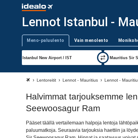
Lennot Istanbul - Ma
Meno-paluulento
Vain menolento
Monikoh
Trip type
Lentoreitit
Lennot - Mauritius
Lennot - Maurit
Halvimmat tarjouksemme lenn
Seewoosagur Ram
Pääset täällä vertailemaan halpoja lentoja lähtöp
paluumatkoja. Seuraavia tarjouksia haettiin ja löyd
Sir Seewoosagur Ram. Hinnat ja saatavuus voivat 