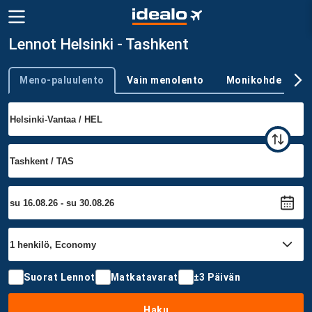
Lennot Helsinki - Tashkent
Meno-paluulento
Vain menolento
Monikohde
Trip type
Suorat Lennot
Matkatavarat
±3 Päivän
Haku