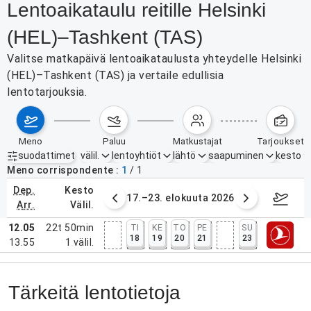
Lentoaikataulu reitille Helsinki
(HEL)–Tashkent (TAS)
Valitse matkapäivä lentoaikataulusta yhteydelle Helsinki
(HEL)–Tashkent (TAS) ja vertaile edullisia
lentotarjouksia.
meno
paluu
matkustajat
tarjoukset
suodattimet
välil.
lentoyhtiöt
lähtö
saapuminen
kesto
Aktiiviset suodattimet
ei mitään
Meno corrispondente
1
/
1
dep.
kesto
6. elokuuta 2026
17.–23. elokuuta 2026
24.–3
arr.
välil.
12.05
22t 50min
TI
KE
TO
PE
SU
18
19
20
21
23
13.55
1
välil.
Tärkeitä lentotietoja