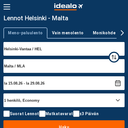
Lennot Helsinki - Malta
Meno-paluulento
Vain menolento
Monikohde
Trip type
Suorat Lennot
Matkatavarat
±3 Päivän
Haku