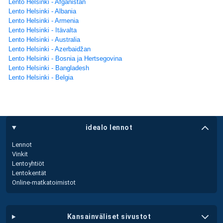
Lento Helsinki - Afganistan
Lento Helsinki - Albania
Lento Helsinki - Armenia
Lento Helsinki - Itävalta
Lento Helsinki - Australia
Lento Helsinki - Azerbaidžan
Lento Helsinki - Bosnia ja Hertsegovina
Lento Helsinki - Bangladesh
Lento Helsinki - Belgia
idealo lennot
Lennot
Vinkit
Lentoyhtiöt
Lentokentät
Online-matkatoimistot
kansainväliset sivustot