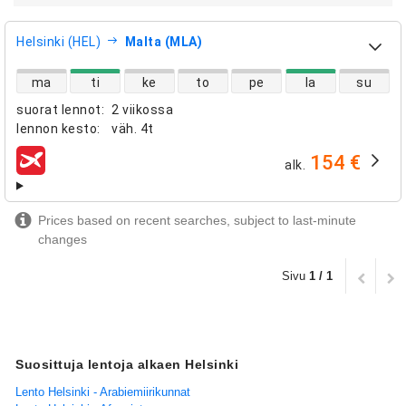
Helsinki (HEL)
Malta (MLA)
suorien lentojen saatavuus
ma
ti
ke
to
pe
la
su
suorat lennot
:
2 viikossa
lennon kesto
:
väh.
4t
154 €
alk.
lentoyhtiöt
Prices based on recent searches, subject to last-minute
changes
Sivu
1 / 1
Suosittuja lentoja alkaen Helsinki
Lento Helsinki - Arabiemiirikunnat