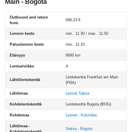
Main - Bogota
Outbound and return
696,23 €
from
Lennon kesto
min.. 11:30 / max.. 11:50
Paluulennon kesto
min.. 11:10
Etäisyys
9095 km
Lentoa/viikko
4
Lentokenttä Frankfurt am Main
Lähtölentokenttä
(FRA)
Lähtömaa
Lennot Saksa
Kohdelentokenttä
Lentokenttä Bogota
(BOG)
Kohdemaa
Lennot - Kolumbia
Lähtömaa -
Saksa - Bogota
Kohdelentokenttä