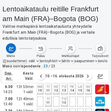
Lentoaikataulu reitille Frankfurt
am Main (FRA)–Bogota (BOG)
Valitse matkapäivä lentoaikataulusta yhteydelle
Frankfurt am Main (FRA)–Bogota (BOG) ja vertaile
edullisia lentotarjouksia.
meno
paluu
matkustajat
tarjoukset
suodattimet
välil.
lentoyhtiöt
lähtö
saapuminen
kesto
Aktiiviset suodattimet
ei mitään
Meno corrispondente
23
/
23
dep.
kesto
. elokuuta 2026
10.–16. elokuuta 2026
17.–2
arr.
välil.
6.30
13t 55min
MA
TI
KE
TO
PE
LA
SU
10
11
12
13
14
15
16
14.25
1
välil.
7.00
12t 40min
TI
TO
11
13
13.40
1
välil.
7.25
18t 10min
TI
KE