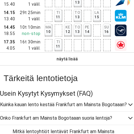
13
15.40
1
välil.
14.15
29t 25min
TI
TO
LA
11
13
15
13.40
1
välil.
14.45
10t 10min
MA
KE
TO
PE
SU
10
12
13
14
16
18.55
non-stop
17.35
16t 30min
TI
11
4.05
1
välil.
näytä lisää
Tärkeitä lentotietoja
Usein Kysytyt Kysymykset
(FAQ)
Kuinka kauan lento kestää Frankfurt am Mainsta Bogotaaan?
Onko Frankfurt am Mainsta Bogotaaan suoria lentoja?
Mitkä lentoyhtiöt lentävät Frankfurt am Mainsta