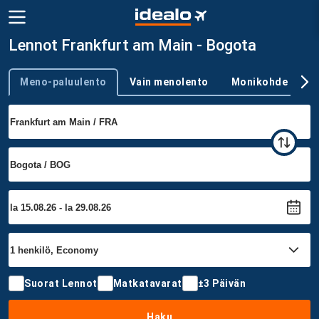
Lennot Frankfurt am Main - Bogota
Meno-paluulento
Vain menolento
Monikohde
Trip type
Suorat Lennot
Matkatavarat
±3 Päivän
Haku