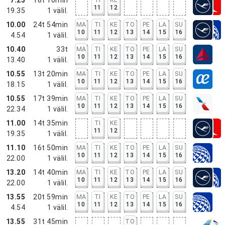
11
12
19.35
1
välil.
10.00
24t 54min
MA
TI
KE
TO
PE
LA
SU
10
11
12
13
14
15
16
4.54
1
välil.
10.40
33t
MA
TI
KE
TO
PE
LA
SU
10
11
12
13
14
15
16
13.40
1
välil.
10.55
13t 20min
MA
TI
KE
TO
PE
LA
SU
10
11
12
13
14
15
16
18.15
1
välil.
10.55
17t 39min
MA
TI
KE
TO
PE
LA
SU
10
11
12
13
14
15
16
22.34
1
välil.
11.00
14t 35min
TI
KE
11
12
19.35
1
välil.
11.10
16t 50min
MA
TI
KE
TO
PE
LA
SU
10
11
12
13
14
15
16
22.00
1
välil.
13.20
14t 40min
MA
TI
KE
TO
PE
LA
SU
10
11
12
13
14
15
16
22.00
1
välil.
13.55
20t 59min
MA
TI
KE
TO
PE
LA
SU
10
11
12
13
14
15
16
4.54
1
välil.
13.55
31t 45min
TO