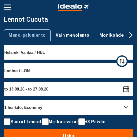
Lennot Cucuta
Meno-paluulento
Vain menolento
Monikohde
Trip type
Suorat Lennot
Matkatavarat
±3 Päivän
Haku