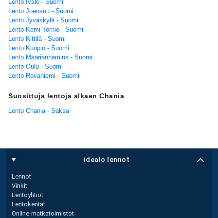
Lento Ivalo - Suomi
Lento Joensuu - Suomi
Lento Jyväskylä - Suomi
Lento Kemi-Tornio - Suomi
Lento Kittilä - Suomi
Lento Kuopio - Suomi
Lento Maarianhamina - Suomi
Lento Oulu - Suomi
Lento Rovaniemi - Suomi
Suosittuja lentoja alkaen Chania
Lento Chania - Saksa
idealo lennot
Lennot
Vinkit
Lentoyhtiöt
Lentokentät
Online-matkatoimistot