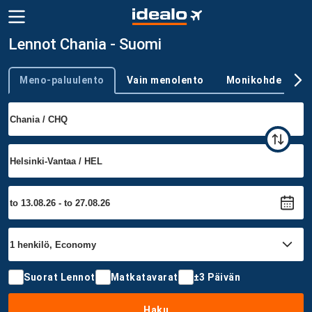
Lennot Chania - Suomi
Meno-paluulento
Vain menolento
Monikohde
Trip type
Suorat Lennot
Matkatavarat
±3 Päivän
Haku