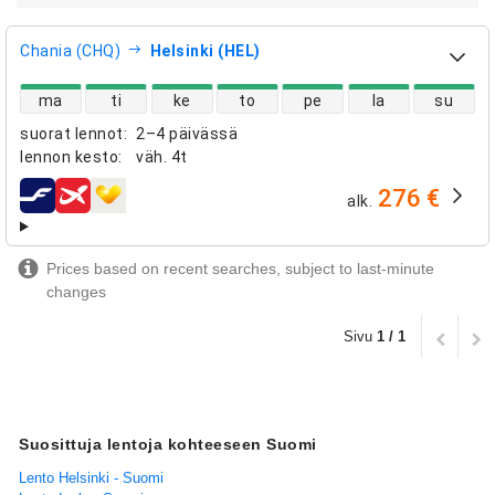
Chania (CHQ)
Helsinki (HEL)
suorien lentojen saatavuus
ma
ti
ke
to
pe
la
su
suorat lennot
:
2–4 päivässä
lennon kesto
:
väh.
4t
276 €
alk.
lentoyhtiöt
Prices based on recent searches, subject to last-minute
changes
Sivu
1 / 1
Suosittuja lentoja kohteeseen Suomi
Lento Helsinki - Suomi