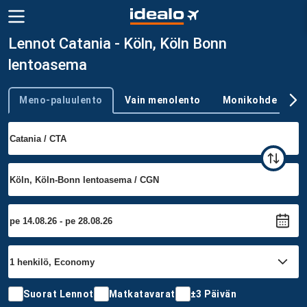
Lennot Catania - Köln, Köln Bonn
lentoasema
Meno-paluulento
Vain menolento
Monikohde
Trip type
Suorat Lennot
Matkatavarat
±3 Päivän