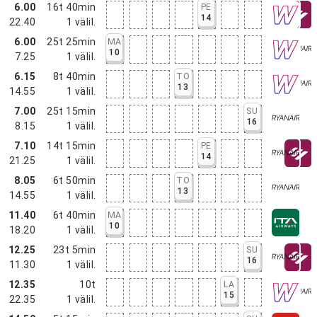
6.00
16t 40min
PE
14
22.40
1
välil.
6.00
25t 25min
MA
10
7.25
1
välil.
6.15
8t 40min
TO
13
14.55
1
välil.
7.00
25t 15min
SU
16
8.15
1
välil.
7.10
14t 15min
PE
14
21.25
1
välil.
8.05
6t 50min
TO
13
14.55
1
välil.
11.40
6t 40min
MA
10
18.20
1
välil.
12.25
23t 5min
SU
16
11.30
1
välil.
12.35
10t
LA
15
22.35
1
välil.