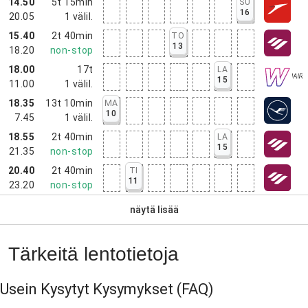
14.50
5t 15min
SU
16
20.05
1
välil.
15.40
2t 40min
TO
13
18.20
non-stop
18.00
17t
LA
15
11.00
1
välil.
18.35
13t 10min
MA
10
7.45
1
välil.
18.55
2t 40min
LA
15
21.35
non-stop
20.40
2t 40min
TI
11
23.20
non-stop
näytä lisää
Tärkeitä lentotietoja
Usein Kysytyt Kysymykset
(FAQ)