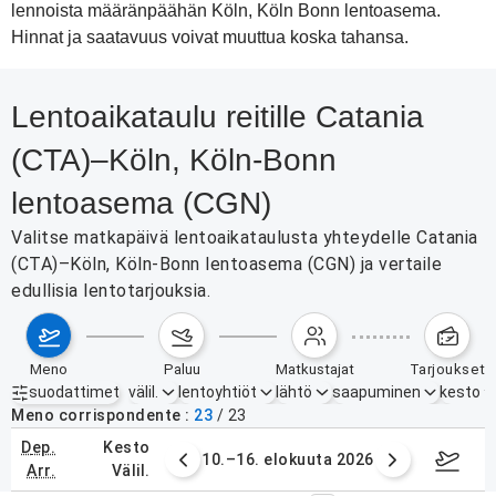
lennoista määränpäähän Köln, Köln Bonn lentoasema.
Hinnat ja saatavuus voivat muuttua koska tahansa.
Lentoaikataulu reitille Catania
(CTA)–Köln, Köln-Bonn
lentoasema (CGN)
Valitse matkapäivä lentoaikataulusta yhteydelle Catania
(CTA)–Köln, Köln-Bonn lentoasema (CGN) ja vertaile
edullisia lentotarjouksia.
meno
paluu
matkustajat
tarjoukset
suodattimet
välil.
lentoyhtiöt
lähtö
saapuminen
kesto
Aktiiviset suodattimet
ei mitään
Meno corrispondente
23
/
23
dep.
kesto
. elokuuta 2026
10.–16. elokuuta 2026
17.–2
arr.
välil.