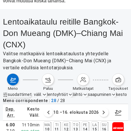
voivat muuttua koska tahansa.
Lentoaikataulu reitille Bangkok-
Don Mueang (DMK)–Chiang Mai
(CNX)
Valitse matkapäivä lentoaikataulusta yhteydelle
Bangkok-Don Mueang (DMK)–Chiang Mai (CNX) ja
vertaile edullisia lentotarjouksia.
meno
paluu
matkustajat
tarjoukset
suodattimet
välil.
lentoyhtiöt
lähtö
saapuminen
kesto
Aktiiviset suodattimet
ei mitään
Meno corrispondente
28
/
28
dep.
kesto
. elokuuta 2026
10.–16. elokuuta 2026
17.–2
arr.
välil.
6.00
1t 10min
MA
TI
KE
TO
PE
LA
SU
10
11
12
13
14
15
16
7.10
non-stop