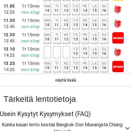
11.05
1t 15min
MA
TI
KE
TO
PE
LA
SU
10
11
12
13
14
15
16
12.20
non-stop
11.30
1t 15min
MA
TI
KE
TO
PE
LA
SU
10
11
12
13
14
15
16
12.45
non-stop
12.30
1t 15min
MA
TI
KE
TO
PE
LA
SU
10
11
12
13
14
15
16
13.45
non-stop
13.10
1t 15min
TO
PE
LA
SU
13
14
15
16
14.25
non-stop
13.20
1t 15min
MA
TI
KE
TO
PE
LA
SU
10
11
12
13
14
15
16
14.35
non-stop
näytä lisää
Tärkeitä lentotietoja
Usein Kysytyt Kysymykset
(FAQ)
Kuinka kauan lento kestää Bangkok-Don Mueangsta Chiang