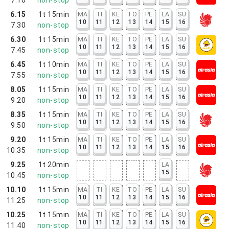
6.15
1t 15min
MA
TI
KE
TO
PE
LA
SU
10
11
12
13
14
15
16
7.30
non-stop
6.30
1t 15min
MA
TI
KE
TO
PE
LA
SU
10
11
12
13
14
15
16
7.45
non-stop
6.45
1t 10min
MA
TI
KE
TO
PE
LA
SU
10
11
12
13
14
15
16
7.55
non-stop
8.05
1t 15min
MA
TI
KE
TO
PE
LA
SU
10
11
12
13
14
15
16
9.20
non-stop
8.35
1t 15min
MA
TI
KE
TO
PE
LA
SU
10
11
12
13
14
15
16
9.50
non-stop
9.20
1t 15min
MA
TI
KE
TO
PE
LA
SU
10
11
12
13
14
15
16
10.35
non-stop
9.25
1t 20min
LA
15
10.45
non-stop
10.10
1t 15min
MA
TI
KE
TO
PE
LA
SU
10
11
12
13
14
15
16
11.25
non-stop
10.25
1t 15min
MA
TI
KE
TO
PE
LA
SU
10
11
12
13
14
15
16
11.40
non-stop