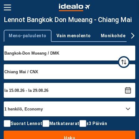
Lennot Bangkok Don Mueang - Chiang Mai
Meno-paluulento
Vain menolento
Monikohde
Trip type
Suorat Lennot
Matkatavarat
±3 Päivän
Haku