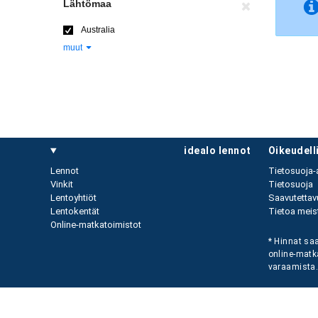
Lähtömaa
Australia
muut
idealo lennot
oikeudel
Lennot
Tietosuoja-
Vinkit
Tietosuoja
Lentoyhtiöt
Saavutettav
Lentokentät
Tietoa meist
Online-matkatoimistot
* Hinnat saa
online-matk
varaamista. 