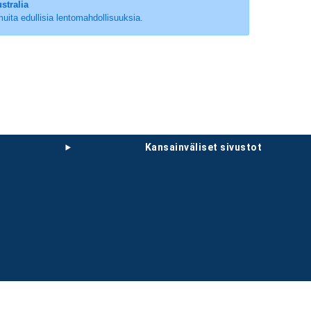
stralia
 muita edullisia lentomahdollisuuksia.
kansainväliset sivustot