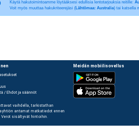
Käytä hakutoimintoamme löytääksesi edullisia lentotarjouksia reitille:
Au
Voit myös muuttaa hakukriteerejäsi (
Lähtömaa: Australia
) tai katsella
linen
meidän mobiilisovellus
asetukset
uus
ä / Ehdot ja säännöt
ttavat vaihdella, tarkistathan
ayhtiön antamat matkatiedot ennen
Verot sisältyvät hintoihin.