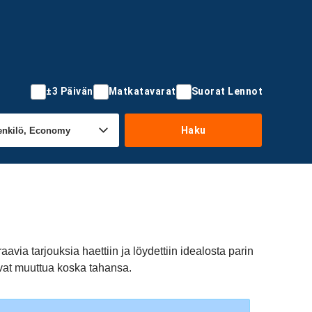
±3 Päivän
Matkatavarat
Suorat Lennot
Haku
via tarjouksia haettiin ja löydettiin idealosta parin
ivat muuttua koska tahansa.